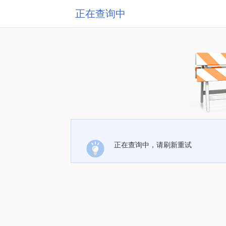
正在查询中
正在查询中，请刷新重试