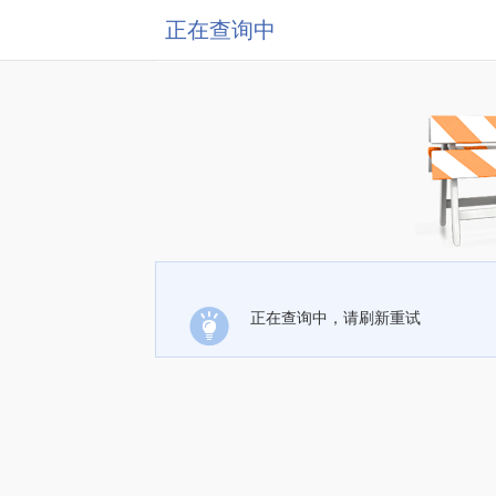
正在查询中
正在查询中，请刷新重试