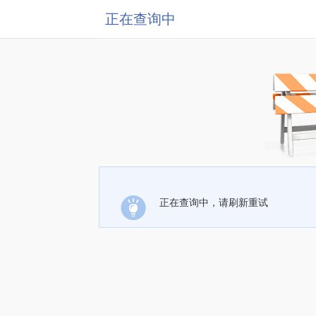
正在查询中
正在查询中，请刷新重试