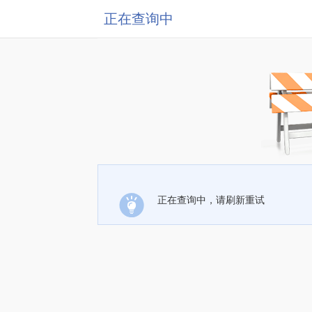
正在查询中
正在查询中，请刷新重试