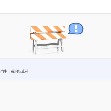
查询中，请刷新重试